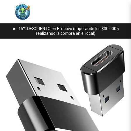
🔥 -15% DESCUENTO en Efectivo (superando los $30.000 y
realizando la compra en el local)