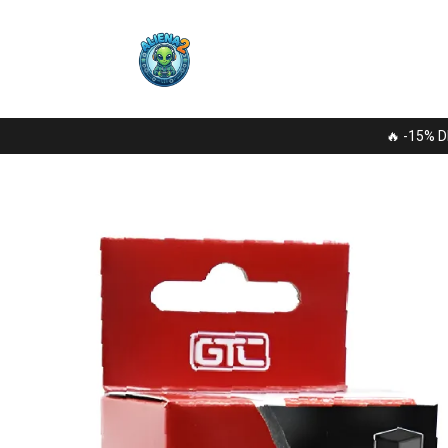
🔥 -15% D