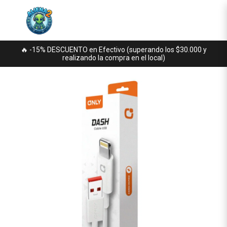
🔥 -15% DESCUENTO en Efectivo (superando los $30.000 y
realizando la compra en el local)