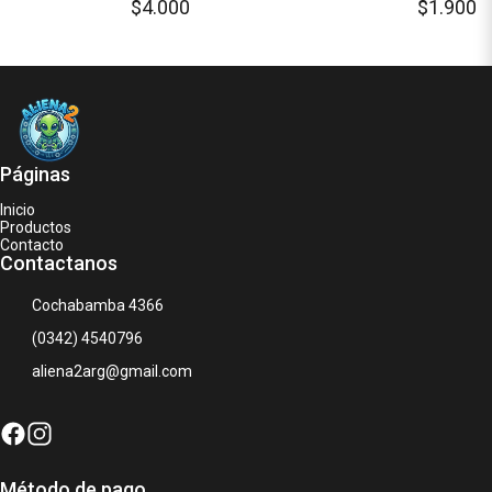
$4.000
$1.900
Páginas
Inicio
Productos
Contacto
Contactanos
Cochabamba 4366
(0342) 4540796
aliena2arg@gmail.com
Método de pago