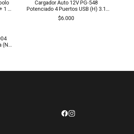
polo
Cargador Auto 12V PG-548
+ 1 x
Potenciado 4 Puertos USB (H) 3.1
Amperes
$6.000
004
a (NO