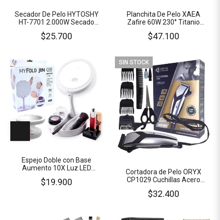
Secador De Pelo HYTOSHY
Planchita De Pelo XAEA
HT-7701 2.000W Secado
Zafire 60W 230° Titanio
Rapido 3 Temp. 2
Indicador de Temperatura
$25.700
$47.100
Velocidades Cable 220V
Calidad PREMIUM
SIN STOCK
Espejo Doble con Base
Aumento 10X Luz LED
Cortadora de Pelo ORYX
Plegable Gira 360º Incluye
CP1029 Cuchillas Acero
$19.900
Cable USB
Inoxidable 10 Accesorios
$32.400
Cable 220V 12W