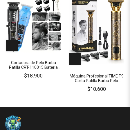
Cortadora de Pelo Barba
Patilla CRT-110015 Bateria
Recargable Pant LCD 6
$18.900
Máquina Profesional TIME T9
Niveles de Corte
Corta Patilla Barba Pelo
Batería Recargable INCLUYE
$10.600
Accesorios